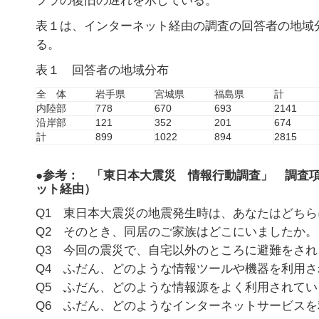
フラの復旧の遅れを示している。
表１は、インターネット経由の調査の回答者の地域
る。
表１ 回答者の地域分布
全 体
岩手県
宮城県
福島県
計
内陸部
778
670
693
2141
沿岸部
121
352
201
674
計
899
1022
894
2815
●参考： 「東日本大震災 情報行動調査」 調査
ット経由）
Q1 東日本大震災の地震発生時は、あなたはどち
Q2 そのとき、同居のご家族はどこにいましたか。
Q3 今回の震災で、自宅以外のところに避難をさ
Q4 ふだん、どのような情報ツールや機器を利用
Q5 ふだん、どのような情報源をよく利用されて
Q6 ふだん、どのようなインターネットサービス