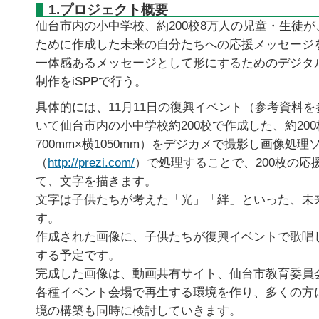
1.プロジェクト概要
仙台市内の小中学校、約200校8万人の児童・生徒
ために作成した未来の自分たちへの応援メッセージ
一体感あるメッセージとして形にするためのデジタ
制作をiSPPで行う。
具体的には、11月11日の復興イベント（参考資料
いて仙台市内の小中学校約200校で作成した、約20
700mm×横1050mm）をデジカメで撮影し画像処理
（
http://prezi.com/
）で処理することで、200枚の応
て、文字を描きます。
文字は子供たちが考えた「光」「絆」といった、未
す。
作成された画像に、子供たちが復興イベントで歌唱
する予定です。
完成した画像は、動画共有サイト、仙台市教育委員会
各種イベント会場で再生する環境を作り、多くの方
境の構築も同時に検討していきます。