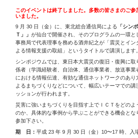
このイベントは終了しました。多数の皆さまのご参
いました。
9 月 30 日（金）に、東北総合通信局による
「シン
Ｔ」」
が仙台で開催され、そのプログラムの一環として
事務局で代表理事を務める酒井紀之が「震災とインター
よる情報支援の取組」というタイトルで講演します
シンポジウムでは、東日本大震災の復旧・復興に取
係者（学識経験者、自治体、通信事業者、放送事業
における情報伝達、有効な通信ネットワークのあり
よるまちづくりなどについて、幅広いテーマでの講
ッションが行われます。
災害に強いまちづくりを目指す上でＩＣＴをどのよ
のか、具体的な事例から学ぶことができる機会とな
参加下さい。
期 日：
平成 23 年 9 月 30 日（金）10〜17 時、