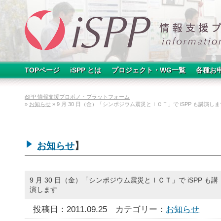
TOPページ
iSPP とは
プロジェクト・WG一覧
各種お
iSPP 情報支援プロボノ・プラットフォーム
»
お知らせ
» 9 月 30 日（金）「シンポジウム震災とＩＣＴ」で iSPP も講演し
お知らせ
】
9 月 30 日（金）「シンポジウム震災とＩＣＴ」で iSPP も講
演します
投稿日：2011.09.25
カテゴリー：
お知らせ