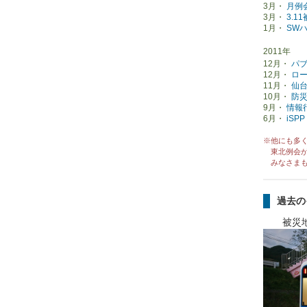
3月・
月例
3月・
3.
1月・
SW
2011年
12月・
パ
12月・
ロ
11月・
仙台
10月・
防災
9月・
情報
6月・
iSP
※他にも多
東北例会が
みなさまも
過去の
被災地ス