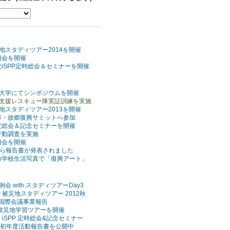
地スタディツアー2014を開催
例会を開催
iSPP定時総会＆セミナーを開催
大学にてシンポジウムを開催
報支援レスキュー隊実証訓練を実施
地スタディツアー2013を開催
市・故郷復興サミットへ参加
度総会＆記念セミナーを開催
行動調査を実施
例会を開催
 から報告書が発表されました
の学校生活写真で「復興アート」
例会 with スタディツアーDay3
PP 被災地スタディツアー 2012秋
PP国際会議事業報告
被災地学習ツアーを開催
 iSPP 定時総会&記念セミナー
PP 初年度活動報告書を公開中