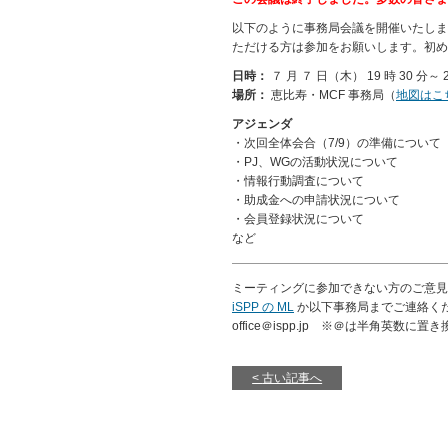
以下のように事務局会議を開催いたしま
ただける方は参加をお願いします。初め
日時：
７ 月 ７ 日（木） 19 時 30 分～ 2
場所：
恵比寿・MCF 事務局（
地図はこ
アジェンダ
・次回全体会合（7/9）の準備について
・PJ、WGの活動状況について
・情報行動調査について
・助成金への申請状況について
・会員登録状況について
など
ミーティングに参加できない方のご意見
iSPP の ML
か以下事務局までご連絡く
office＠ispp.jp ※＠は半角英数に
古い記事へ