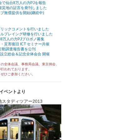
会で仙台8万人の力PJを報告
11被災地の証言を発刊しました
ハブ無償提供を開始(継続中)
ブリックコメントを行いました
ールプレイング研修を行いました
8万人の力PJプロボノ募集
・災害復旧 ICT セミナー共催
行動調査報告書を公刊
P 設立総会＆記念全体会合 開催
くの全体会議、事務局会議、東京例会、
行われております。
ぜひご参加ください。
イベントより
タディツアー2013